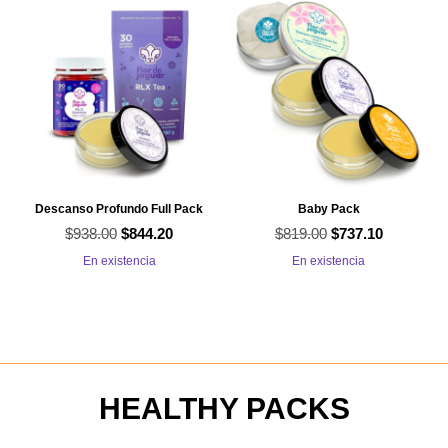
$417.00.
$354.45.
Descanso Profundo Full Pack
Baby Pack
$
938.00
El
El
$
819.00
El
El
$
844.20
$
737.10
precio
precio
precio
precio
En existencia
En existencia
original
actual
original
actual
era:
es:
era:
es:
$938.00.
$844.20.
$819.00.
$737.10.
HEALTHY PACKS