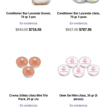
Conditioner Bar Lavanda Granel,
Conditioner Bar Lavanda c/lata,
70 gr 3 pzs
70 gr 3 pzas
En existencia
En existencia
$
843.00
El
El
$
927.00
El
El
$
716.55
$
787.95
precio
precio
precio
precio
original
actual
original
actual
era:
es:
era:
es:
$843.00.
$716.55.
$927.00.
$787.95.
Crema Sólida c/lata Mini Trío
Owie Gel Mini c/lata, 30 gr (5
Pack, 25 gr c/u
piezas)
En existencia
En existencia