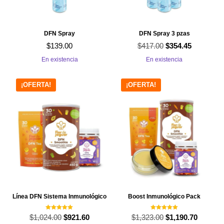
DFN Spray
DFN Spray 3 pzas
$
417.00
El
El
$
139.00
$
354.45
precio
precio
En existencia
En existencia
original
actual
era:
es:
¡OFERTA!
¡OFERTA!
$417.00.
$354.45.
Línea DFN Sistema Inmunológico
Boost Inmunológico Pack
Valorado con
Valorado con
$
1,024.00
El
El
$
1,323.00
El
El
$
921.60
$
1,190.70
5.00
5.00