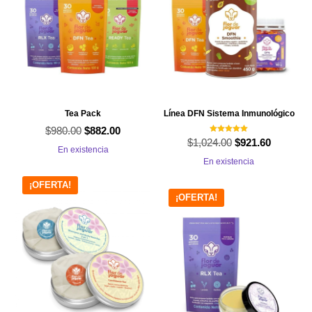
Tea Pack
Línea DFN Sistema Inmunológico
$
980.00
El
El
$
882.00
Valorado con
$
1,024.00
El
El
$
921.60
5.00
precio
precio
En existencia
de 5
precio
precio
En existencia
original
actual
original
actual
era:
es:
¡OFERTA!
era:
es:
¡OFERTA!
$980.00.
$882.00.
$1,024.00.
$921.60.