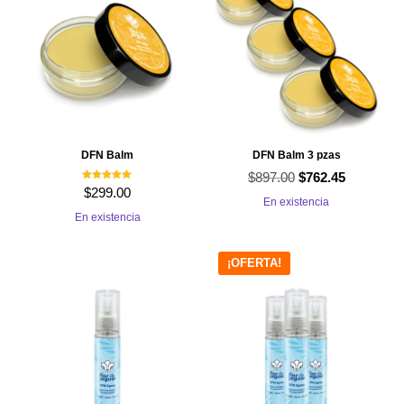
DFN Balm
DFN Balm 3 pzas
$
897.00
El
El
$
762.45
Valorado con
$
299.00
5.00
precio
precio
En existencia
de 5
En existencia
original
actual
era:
es:
¡OFERTA!
$897.00.
$762.45.