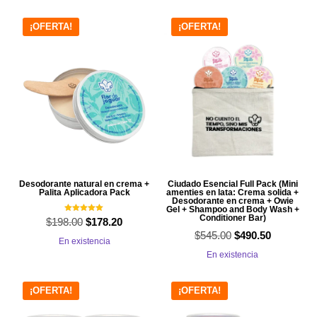
¡OFERTA!
¡OFERTA!
Desodorante natural en crema +
Ciudado Esencial Full Pack (Mini
Palita Aplicadora Pack
amenties en lata: Crema solida +
Desodorante en crema + Owie
Gel + Shampoo and Body Wash +
Conditioner Bar)
Valorado con
$
198.00
El
El
$
178.20
5.00
de 5
$
545.00
El
El
$
490.50
precio
precio
En existencia
precio
precio
En existencia
original
actual
original
actual
era:
es:
era:
es:
¡OFERTA!
¡OFERTA!
$198.00.
$178.20.
$545.00.
$490.50.