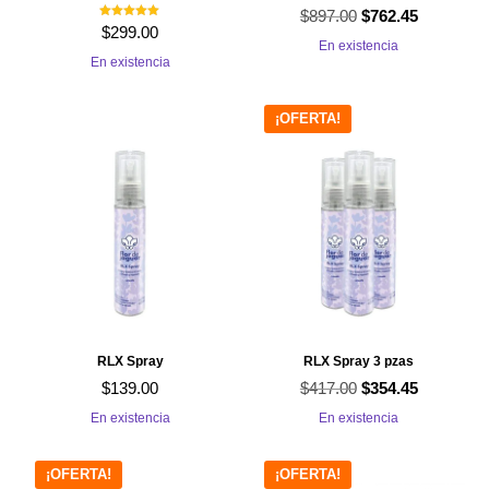
$
897.00
El
El
$
762.45
Valorado con
$
299.00
5.00
precio
precio
En existencia
de 5
En existencia
original
actual
era:
es:
¡OFERTA!
$897.00.
$762.45.
RLX Spray
RLX Spray 3 pzas
$
417.00
El
El
$
139.00
$
354.45
precio
precio
En existencia
En existencia
original
actual
era:
es:
¡OFERTA!
¡OFERTA!