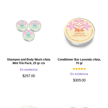
original
actual
original
actual
era:
es:
era:
es:
$567.00.
$481.95.
$663.00.
$563.55.
Shampoo and Body Wash c/lata
Conditioner Bar Lavanda c/lata,
Mini Trío Pack, 25 gr c/u
70 gr
En existencia
Valorado con
En existencia
5.00
$
297.00
de 5
$
309.00