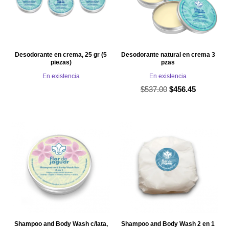
Desodorante en crema, 25 gr (5
Desodorante natural en crema 3
piezas)
pzas
En existencia
En existencia
$
537.00
El
El
$
456.45
precio
precio
original
actual
era:
es:
$537.00.
$456.45.
Shampoo and Body Wash c/lata,
Shampoo and Body Wash 2 en 1