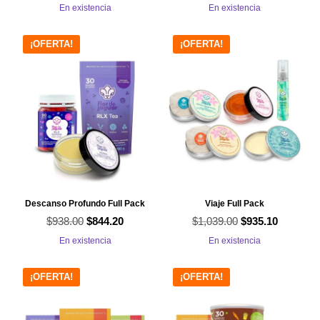
precio
precio
precio
precio
En existencia
En existencia
original
actual
original
actual
era:
es:
era:
es:
¡OFERTA!
¡OFERTA!
$639.00.
$575.10.
$330.00.
$297.00.
Descanso Profundo Full Pack
Viaje Full Pack
$
938.00
El
El
$
1,039.00
El
El
$
844.20
$
935.10
precio
precio
precio
precio
En existencia
En existencia
original
actual
original
actual
era:
es:
era:
es:
¡OFERTA!
¡OFERTA!
$938.00.
$844.20.
$1,039.00.
$935.10.