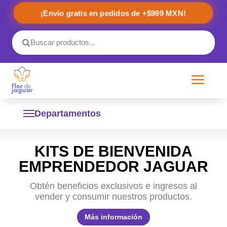
¡Envío gratis en pedidos de +$999 MXN!
a
Departamentos
KITS DE BIENVENIDA
Sistema Inmunológico
Healthy Packs
EMPRENDEDOR JAGUAR
Cuidado Personal
Kits de Temporada
Obtén beneficios exclusivos e ingresos al
Descanso profundo
vender y consumir nuestros productos.
Ropa y accesorios
Desarrollo Mental
Más información