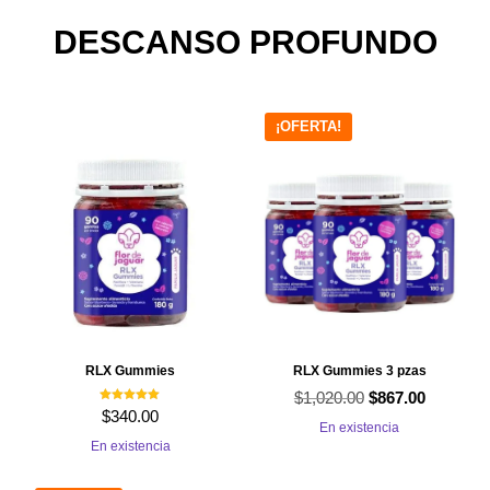
DESCANSO PROFUNDO
¡OFERTA!
RLX Gummies
RLX Gummies 3 pzas
$
1,020.00
El
El
$
867.00
Valorado con
$
340.00
5.00
precio
precio
En existencia
de 5
En existencia
original
actual
era:
es: