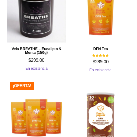
Vela BREATHE – Eucalipto &
DFN Tea
Menta (150g)
$
299.00
Valorado con
$
289.00
5.00
de 5
En existencia
En existencia
¡OFERTA!