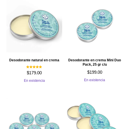
Desodorante natural en crema
Desodorante en crema Mini Duo
Pack, 25 gr c/u
Valorado con
$
199.00
$
179.00
5.00
de 5
En existencia
En existencia