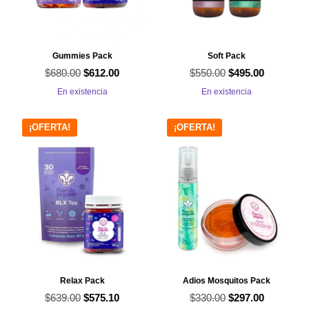
Gummies Pack
Soft Pack
$
680.00
El
El
$
550.00
El
El
$
612.00
$
495.00
precio
precio
precio
precio
En existencia
En existencia
original
actual
original
actual
era:
es:
era:
es:
¡OFERTA!
¡OFERTA!
$680.00.
$612.00.
$550.00.
$495.00.
Relax Pack
Adios Mosquitos Pack
$
639.00
El
El
$
330.00
El
El
$
575.10
$
297.00