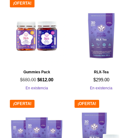
¡OFERTA!
$1,020.00.
$867.00.
Gummies Pack
RLX-Tea
$
680.00
El
El
$
612.00
$
299.00
precio
precio
En existencia
En existencia
original
actual
era:
es:
¡OFERTA!
¡OFERTA!
$680.00.
$612.00.