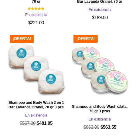
70 gr
Bar Lavanda Granel, 70 gr
En existencia
Valorado con
En existencia
5.00
$
189.00
de 5
$
221.00
¡OFERTA!
¡OFERTA!
Shampoo and Body Wash 2 en 1
Shampoo and Body Wash c/lata,
Bar Lavanda Granel, 70 gr 3 pzs
70 gr 3 pzas
En existencia
En existencia
$
567.00
El
El
$
481.95
$
663.00
El
El
$
563.55
precio
precio
precio
precio