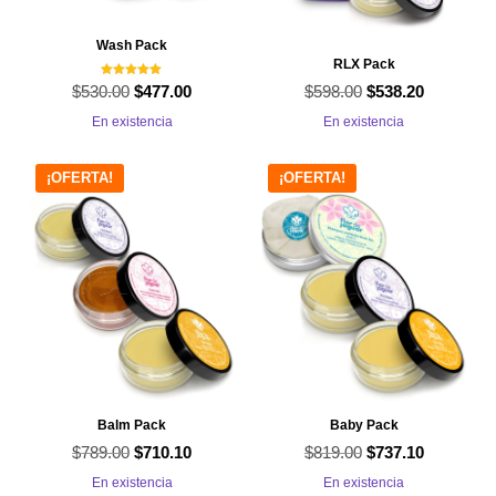
Wash Pack
RLX Pack
Valorado con
$
530.00
El
El
$
598.00
El
El
$
477.00
$
538.20
5.00
de 5
precio
precio
precio
precio
En existencia
En existencia
original
actual
original
actual
era:
es:
era:
es:
¡OFERTA!
¡OFERTA!
$530.00.
$477.00.
$598.00.
$538.20.
Balm Pack
Baby Pack
$
789.00
El
El
$
819.00
El
El
$
710.10
$
737.10
precio
precio
precio
precio
En existencia
En existencia