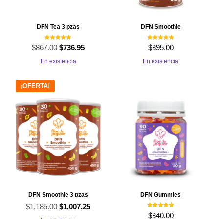
DFN Tea 3 pzas
DFN Smoothie
Valorado con
Valorado con
$
867.00
El
El
$
736.95
$
395.00
5.00
5.00
de 5
de 5
precio
precio
En existencia
En existencia
original
actual
era:
es:
¡OFERTA!
$867.00.
$736.95.
DFN Smoothie 3 pzas
DFN Gummies
$
1,185.00
El
El
$
1,007.25
Valorado con
$
340.00
5.00
precio
precio