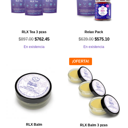
RLX Tea 3 pzas
Relax Pack
$
897.00
El
El
$
639.00
El
El
$
762.45
$
575.10
precio
precio
precio
precio
En existencia
En existencia
original
actual
original
actual
era:
es:
era:
es:
¡OFERTA!
$897.00.
$762.45.
$639.00.
$575.10.
RLX Balm
RLX Balm 3 pzas