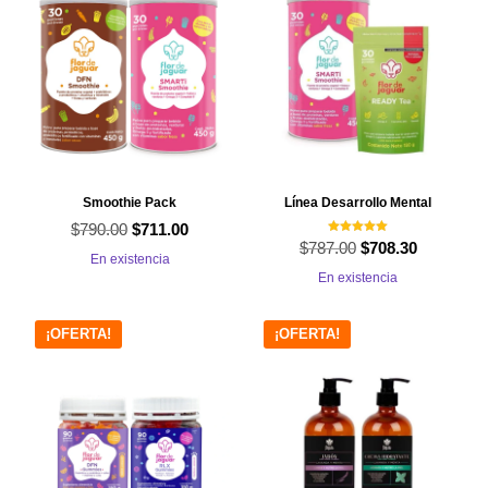
Smoothie Pack
Línea Desarrollo Mental
$
790.00
El
El
$
711.00
Valorado con
$
787.00
El
El
$
708.30
5.00
precio
precio
En existencia
de 5
precio
precio
En existencia
original
actual
original
actual
era:
es:
era:
es:
¡OFERTA!
¡OFERTA!
$790.00.
$711.00.
$787.00.
$708.30.