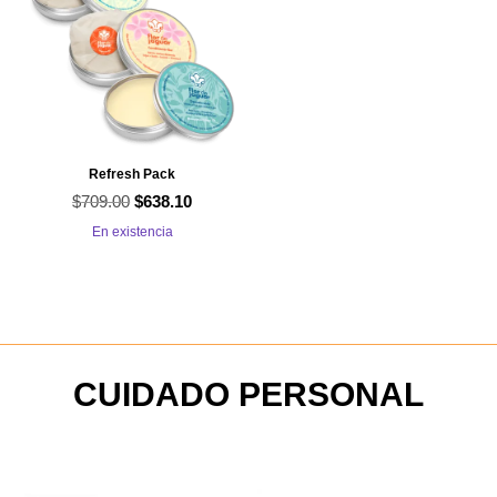
Refresh Pack
$
709.00
El
El
$
638.10
precio
precio
En existencia
original
actual
era:
es:
$709.00.
$638.10.
CUIDADO PERSONAL