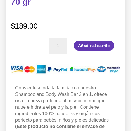
70 gr
$
189.00
Shampoo
Añadir al carrito
and
Body
Wash
2
en
1
Bar
Lavanda
Consiente a toda la familia con nuestro
Granel,
Shampoo and Body Wash Bar 2 en 1, ofrece
70
una limpieza profunda al mismo tiempo que
gr
nutre e hidrata el pelo y la piel. Contiene
cantidad
ingredientes 100% naturales y orgánicos
perfecto para bebés, niños y pieles delicadas
(Este producto no contiene el envase de