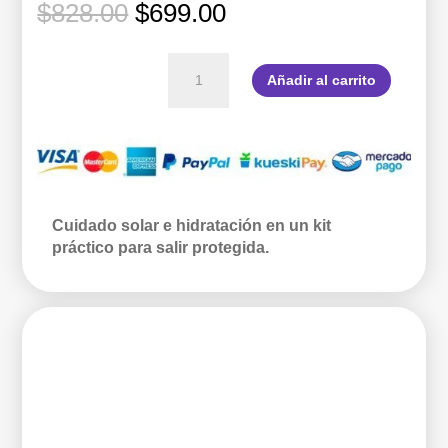
El
El
$
828.00
$
699.00
precio
precio
original
actual
Sol
era:
es:
Añadir al carrito
y
$828.00.
$699.00.
Movimiento
cantidad
Cuidado solar e hidratación en un kit
práctico para salir protegida.