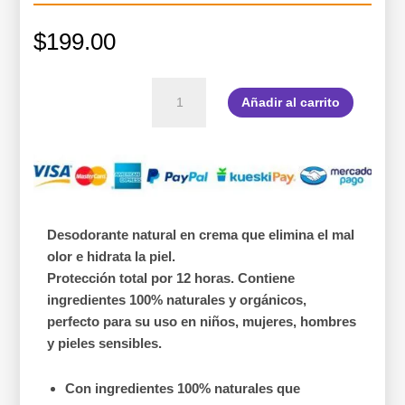
$
199.00
Desodorante
Añadir al carrito
en
crema
Mini
Duo
Pack,
25
gr
c/u
Desodorante natural en crema que elimina el mal
cantidad
olor e hidrata la piel.
Protección total por 12 horas.
Contiene
ingredientes 100% naturales y orgánicos,
perfecto para su uso en niños, mujeres, hombres
y pieles sensibles.
Con ingredientes 100% naturales que