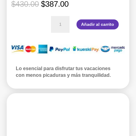
El
El
$
430.00
$
387.00
precio
precio
original
actual
Aventuras
era:
es:
Añadir al carrito
de
$430.00.
$387.00.
Verano
cantidad
Lo esencial para disfrutar tus vacaciones
con menos picaduras y más tranquilidad.