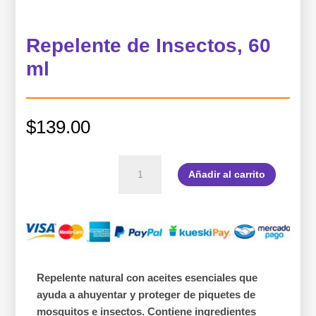
Repelente de Insectos, 60
ml
$
139.00
Repelente
Añadir al carrito
de
Insectos,
60
ml
cantidad
Repelente natural con aceites esenciales que
ayuda a ahuyentar y proteger de piquetes de
mosquitos e insectos. Contiene ingredientes