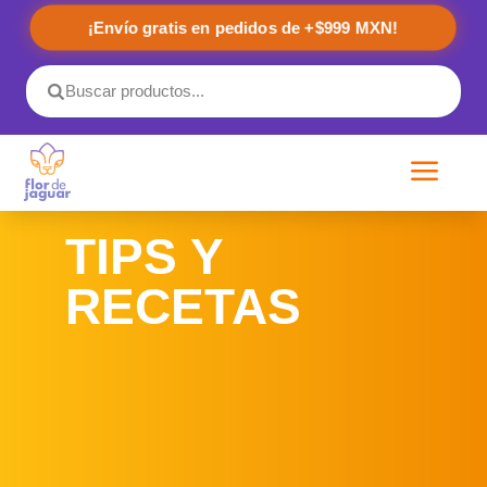
¡Envío gratis en pedidos de +$999 MXN!
a
TIPS Y
RECETAS