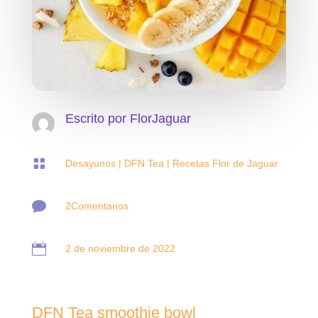
Escrito por
FlorJaguar

Desayunos
|
DFN Tea
|
Recetas Flor de Jaguar

2Comentarios

2 de noviembre de 2022
DFN Tea smoothie bowl