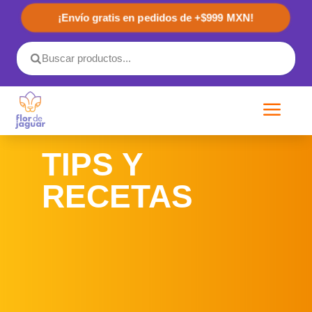
¡Envío gratis en pedidos de +$999 MXN!
a
TIPS Y
RECETAS