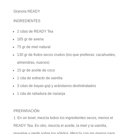
Granola READY
INGREDIENTES
2 cdas de READY Tea
165 gr de avena
75 gr de miel natural
130 gr de frutos secos crudos (los que prefieras: cacahuetes,
almendras, nueces)
15 gr de aceite de coco
1 cda de extracto de vainilla
3 cdas de bayas goji y arándanos deshidratados
1 cda de ralladura de naranja
PREPARACIÓN
En un bowl, mezcla todos los ingredientes secos, menos el
READY Tea. En otro, mezcla el aceite, la miel y la vainilla,
revuelve y vierte sobre los sólidos. Mezcla con las manos para