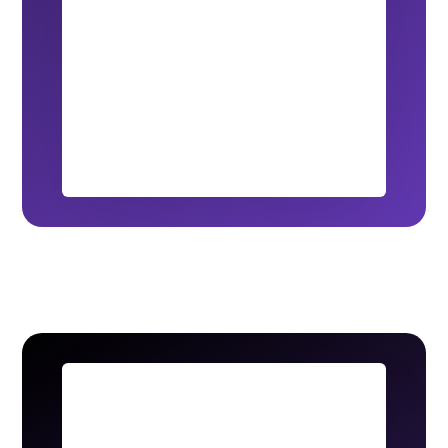
Jabón de Cuerpo y Manos
Nuestro jabón de 500 ml combina lavanda y
menta para una limpieza refrescante y
respetuosa con el medio ambiente.
