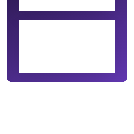
originales

Reducción de residuos
Contribuye activamente a la reducción de
residuos plásticos