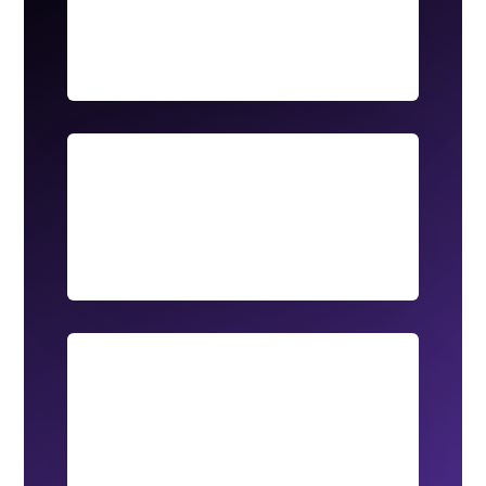
Sistema de Refill
Reduce hasta un 85% el consumo de
plástico

Ahorro posterior
Ahorro significativo en compras posteriores

Elegancia
Mantén la elegancia de tus dispensadores