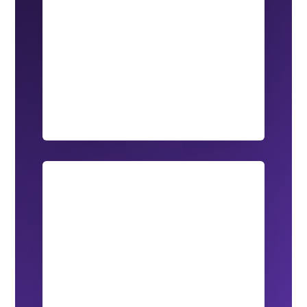
Acondicionador Biodegradable
Disfruta de un acondicionador de 500 ml
con el relajante aroma de bergamota, que
deja el cabello suave y manejable.