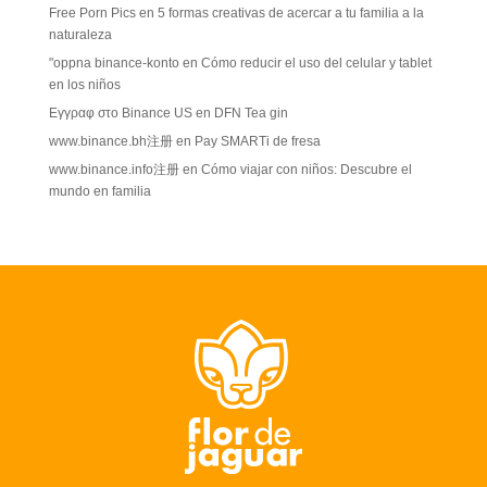
Free Porn Pics
en
5 formas creativas de acercar a tu familia a la
naturaleza
"oppna binance-konto
en
Cómo reducir el uso del celular y tablet
en los niños
Εγγραφ στο Binance US
en
DFN Tea gin
www.binance.bh注册
en
Pay SMARTi de fresa
www.binance.info注册
en
Cómo viajar con niños: Descubre el
mundo en familia