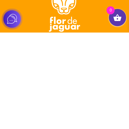
0
Tienda
Healthy Packs
Pasos Jaguar
Comunidad Jaguar
Tienda de Emprendedor
Recompensas Jaguar
Distribuidor Jaguar
Embajador Afiliado Jaguar