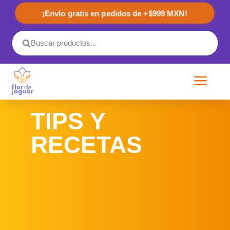
¡Envío gratis en pedidos de +$999 MXN!
a
TIPS Y
RECETAS