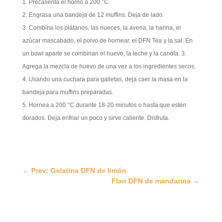
Precalienta el horno a 200 °C.
Engrasa una bandeja de 12 muffins. Deja de lado.
Combina los plátanos, las nueces, la avena, la harina, el
azúcar mascabado, el polvo de hornear, el DFN Tea y la sal. En
un bowl aparte se combinan el huevo, la leche y la canola. 3.
Agrega la mezcla de huevo de una vez a los ingredientes secos.
Usando una cuchara para galletas, deja caer la masa en la
bandeja para muffins preparadas.
Hornea a 200 °C durante 18-20 minutos o hasta que estén
dorados. Deja enfriar un poco y sirve caliente. Disfruta.
←
Prev: Gelatina DFN de limón
Flan DFN de mandarina
→