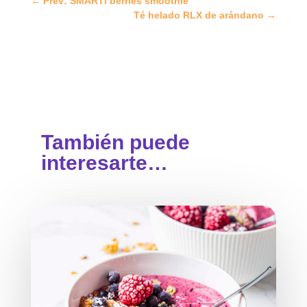
←
Prev: SMARTi berries smoothie
Té helado RLX de arándano
→
También puede
interesarte…