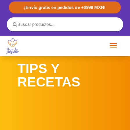
¡Envío gratis en pedidos de +$999 MXN!
a
TIPS Y
RECETAS