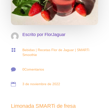
Escrito por
FlorJaguar

Bebidas
|
Recetas Flor de Jaguar
|
SMARTi
Smoothie

0Comentarios

3 de noviembre de 2022
Limonada SMARTi de fresa