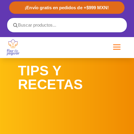
¡Envío gratis en pedidos de +$999 MXN!
a
TIPS Y
RECETAS