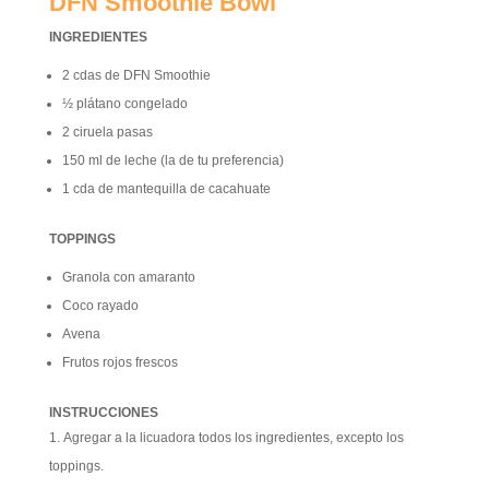
DFN Smoothie Bowl
INGREDIENTES
2 cdas de DFN Smoothie
½ plátano congelado
2 ciruela pasas
150 ml de leche (la de tu preferencia)
1 cda de mantequilla de cacahuate
TOPPINGS
Granola con amaranto
Coco rayado
Avena
Frutos rojos frescos
INSTRUCCIONES
Agregar a la licuadora todos los ingredientes, excepto los
toppings.