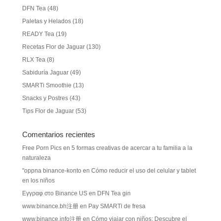
DFN Tea
(48)
Paletas y Helados
(18)
READY Tea
(19)
Recetas Flor de Jaguar
(130)
RLX Tea
(8)
Sabiduría Jaguar
(49)
SMARTi Smoothie
(13)
Snacks y Postres
(43)
Tips Flor de Jaguar
(53)
Comentarios recientes
Free Porn Pics
en
5 formas creativas de acercar a tu familia a la
naturaleza
"oppna binance-konto
en
Cómo reducir el uso del celular y tablet
en los niños
Εγγραφ στο Binance US
en
DFN Tea gin
www.binance.bh注册
en
Pay SMARTi de fresa
www.binance.info注册
en
Cómo viajar con niños: Descubre el