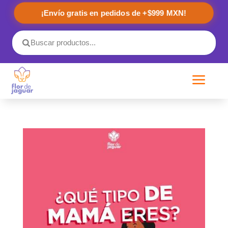
¡Envío gratis en pedidos de +$999 MXN!
a