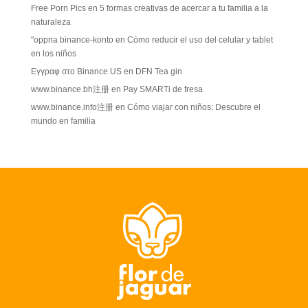
Free Porn Pics
en
5 formas creativas de acercar a tu familia a la
naturaleza
"oppna binance-konto
en
Cómo reducir el uso del celular y tablet
en los niños
Εγγραφ στο Binance US
en
DFN Tea gin
www.binance.bh注册
en
Pay SMARTi de fresa
www.binance.info注册
en
Cómo viajar con niños: Descubre el
mundo en familia