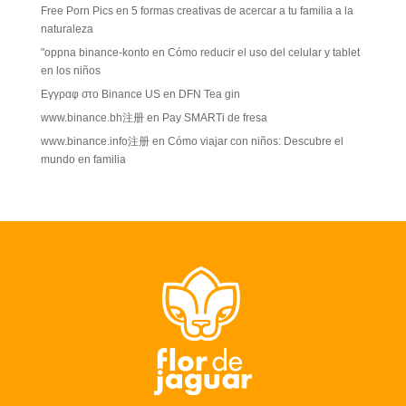
Free Porn Pics
en
5 formas creativas de acercar a tu familia a la
naturaleza
"oppna binance-konto
en
Cómo reducir el uso del celular y tablet
en los niños
Εγγραφ στο Binance US
en
DFN Tea gin
www.binance.bh注册
en
Pay SMARTi de fresa
www.binance.info注册
en
Cómo viajar con niños: Descubre el
mundo en familia