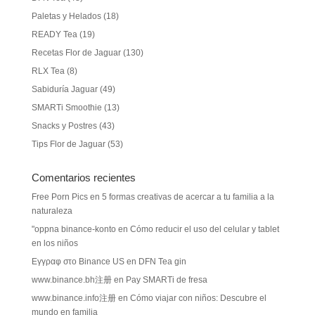
Paletas y Helados
(18)
READY Tea
(19)
Recetas Flor de Jaguar
(130)
RLX Tea
(8)
Sabiduría Jaguar
(49)
SMARTi Smoothie
(13)
Snacks y Postres
(43)
Tips Flor de Jaguar
(53)
Comentarios recientes
Free Porn Pics
en
5 formas creativas de acercar a tu familia a la
naturaleza
"oppna binance-konto
en
Cómo reducir el uso del celular y tablet
en los niños
Εγγραφ στο Binance US
en
DFN Tea gin
www.binance.bh注册
en
Pay SMARTi de fresa
www.binance.info注册
en
Cómo viajar con niños: Descubre el
mundo en familia