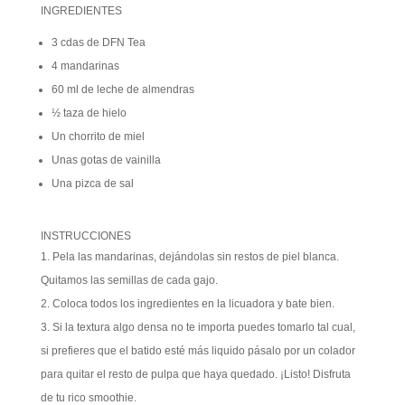
INGREDIENTES
3 cdas de DFN Tea
4 mandarinas
60 ml de leche de almendras
½ taza de hielo
Un chorrito de miel
Unas gotas de vainilla
Una pizca de sal
INSTRUCCIONES
Pela las mandarinas, dejándolas sin restos de piel blanca.
Quitamos las semillas de cada gajo.
Coloca todos los ingredientes en la licuadora y bate bien.
Si la textura algo densa no te importa puedes tomarlo tal cual,
si prefieres que el batido esté más liquido pásalo por un colador
para quitar el resto de pulpa que haya quedado. ¡Listo! Disfruta
de tu rico smoothie.