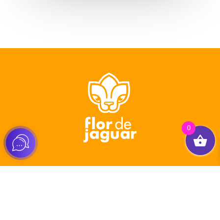
0
Tienda
Healthy Packs
Pasos Jaguar