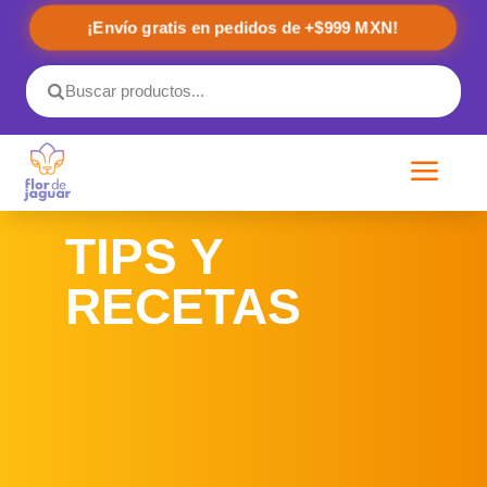
¡Envío gratis en pedidos de +$999 MXN!
a
TIPS Y
RECETAS