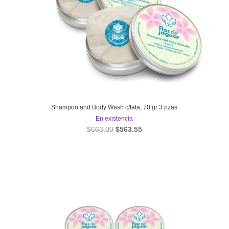
Shampoo and Body Wash c/lata, 70 gr 3 pzas
En existencia
El
El
$
663.00
$
563.55
precio
precio
original
actual
era:
es:
$663.00.
$563.55.