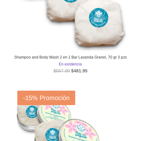
Shampoo and Body Wash 2 en 1 Bar Lavanda Granel, 70 gr 3 pzs
En existencia
El
El
$
567.00
$
481.95
precio
precio
original
actual
era:
es:
-15%
Promoción
$567.00.
$481.95.