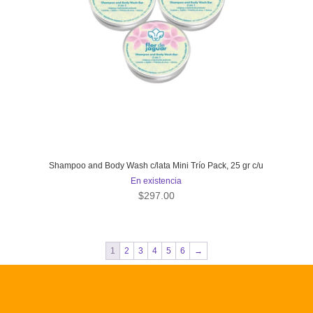
Shampoo and Body Wash c/lata Mini Trío Pack, 25 gr c/u
En existencia
$
297.00
1
2
3
4
5
6
→