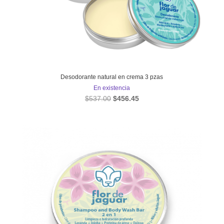
Desodorante natural en crema 3 pzas
En existencia
El
El
$
537.00
$
456.45
precio
precio
original
actual
era:
es:
$537.00.
$456.45.