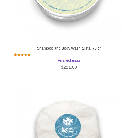
Shampoo and Body Wash c/lata, 70 gr
Valorado con
En existencia
5.00
de 5
$
221.00