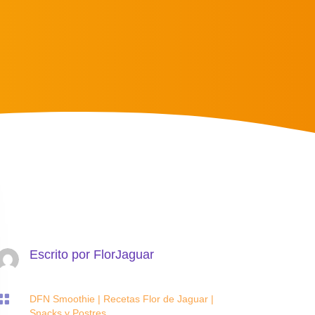
Escrito por
FlorJaguar

DFN Smoothie
|
Recetas Flor de Jaguar
|
Snacks y Postres