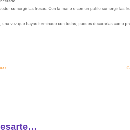
encerado.
oder sumergir las fresas. Con la mano o con un palillo sumergir las f
, una vez que hayas terminado con todas, puedes decorarlas como prefi
guar
C
resarte…