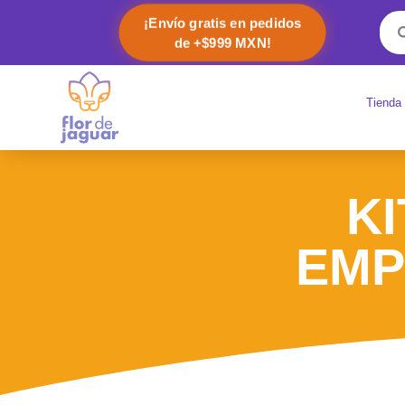
¡Envío gratis en pedidos
de +$999 MXN!
Tienda
KI
EMP