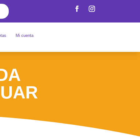
etas
Mi cuenta
IDA
GUAR