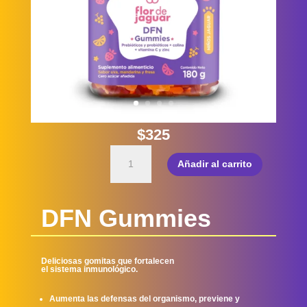
$325
DFN
Añadir al carrito
Gummies
cantidad
DFN Gummies
Deliciosas gomitas que fortalecen
el sistema inmunológico.
Aumenta las defensas del organismo, previene y