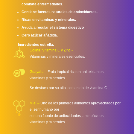
combate enfermedades.
Contiene fuentes naturales de antioxidantes.
Ricas en vitaminas y minerales.
Ayuda a regular el sistema digestivo
Cero azúcar añadida.
Ingredientes estrella:
Colina, Vitamina C y Zinc -
Vitaminas y minerales esenciales.
Guayaba -
Fruta tropical rica en antioxidantes,
vitaminas y minerales.
Se destaca por su alto contenido de vitamina C.
Miel –
Uno de los primeros alimentos aprovechados por
el ser humano por
ser una fuente de antioxidantes, aminoácidos,
vitaminas y minerales.